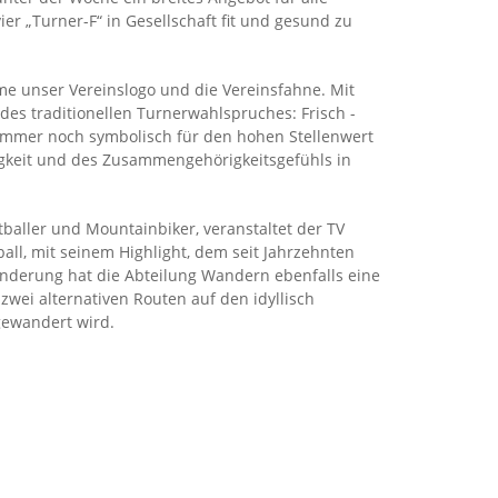
ier „Turner-F“ in Gesellschaft fit und gesund zu
me unser Vereinslogo und die Vereinsfahne. Mit
des traditionellen Turnerwahlspruches: Frisch -
e immer noch symbolisch für den hohen Stellenwert
igkeit und des Zusammengehörigkeitsgefühls in
aller und Mountainbiker, veranstaltet der TV
ll, mit seinem Highlight, dem seit Jahrzehnten
nderung hat die Abteilung Wandern ebenfalls eine
n zwei alternativen Routen auf den idyllisch
gewandert wird.