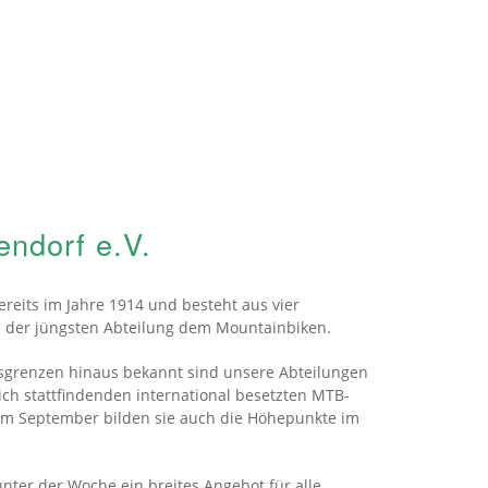
endorf e.V.
reits im Jahre 1914 und besteht aus vier
d der jüngsten Abteilung dem Mountainbiken.
isgrenzen hinaus bekannt sind unsere Abteilungen
ich stattfindenden international besetzten MTB-
 im September bilden sie auch die Höhepunkte im
nter der Woche ein breites Angebot für alle